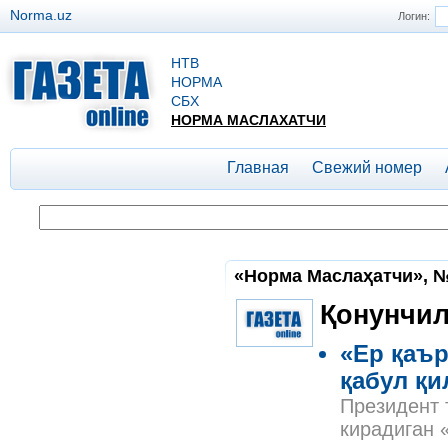
Norma.uz
Логин:
НТВ
НОРМА
СБХ
НОРМА МАСЛАХАТЧИ
Главная
Свежий номер
«Норма Маслаҳатчи», №
Қонунчил
«Ер қаър
қабул қ
Президент 
кирадиган 