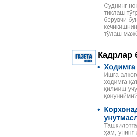
Суднинг но
тиклаш тўғ
берувчи бу
кечикишнин
тўлаш мажб
Кадрлар 
Ходимга
Ишга алког
ходимга қа
қилмиш учу
қонунийми
Корхонад
унутмас
Ташкилотга
ҳам, унинг