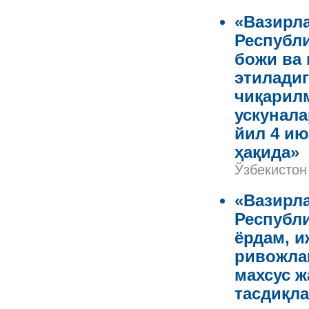
«Вазирл
Республ
божи ва 
этилади
чиқарилм
ускунала
йил 4 ию
ҳақида»
Ўзбекистон
«Вазирл
Республи
ёрдам, и
ривожлан
махсус ж
тасдиқла