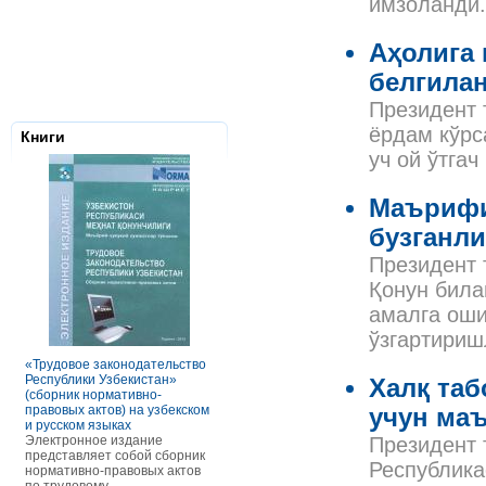
имзоланди.
Аҳолига 
белгила
Президент 
ёрдам кўрс
Книги
уч ой ўтгач
Маърифи
бузганли
Президент 
Қонун била
амалга оши
Налоговое з
Республики 
ўзгартириш
Сборник нор
правовых ак
«Трудовое законодательство
РАСЧЕТЫ С ПЕРСОНАЛОМ II
Данное элек
Республики Узбекистан»
ТОМ ОСОБЕННОСТИ
Халқ таб
по сути пред
(сборник нормативно-
ОПЛАТЫ ТРУДА
сборник нор
правовых актов) на узбекском
В книге рассмотрены вопросы
учун ма
правовых акт
и русском языках
оплаты труда отдельных
законодател
Электронное издание
категорий работников, в
Президент 
Узбекистан. 
представляет собой сборник
отдельных сферах и случаях.
Республика
законы, указ
нормативно-правовых актов
В частности, раскрыты
постановлен