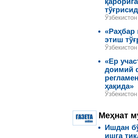
қарориг
тўғрисид
Ўзбекистон
«Раҳбар
этиш тўғ
Ўзбекистон
«Ер учас
доимий 
регламе
ҳақида»
Ўзбекистон
Меҳнат м
Ишдан б
ишга тик