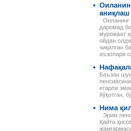
Оиланин
аниқлаш
Оиланинг б
даромад бо
мурожаат қ
ойдан олди
чиқилган б
аъзолари с
Нафақал
Баъзан шун
пенсиясини
етарли эма
йўқотган, 
Нима қи
Эрим пенси
Қайта ҳисо
жамғармаси