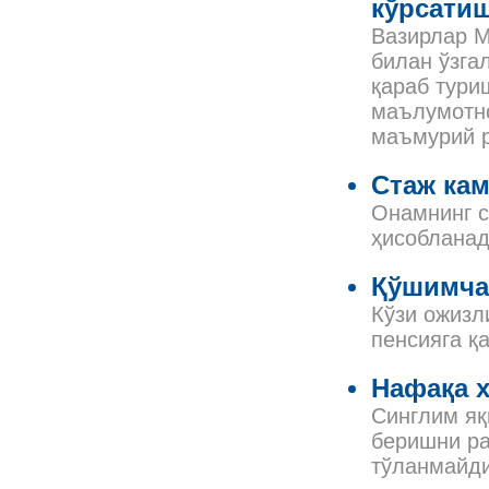
кўрсатиш
Вазирлар М
билан ўзга
қараб тури
маълумотно
маъмурий р
Стаж кам
Онамнинг с
ҳисоблана
Қўшимча 
Кўзи ожизл
пенсияга қ
Нафақа 
Синглим яқ
беришни ра
тўланмайди