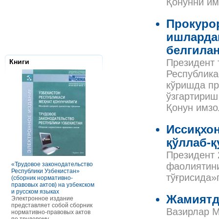
Қонунни им
Прокуро
ишларда
белгила
Президент 
Книги
Республика
кўришда пр
ўзгартириш
Қонун имзо
Иссиқхо
қўллаб-
Налоговое з
Республики 
Президент 
Сборник нор
правовых ак
«Трудовое законодательство
РАСЧЕТЫ С ПЕРСОНАЛОМ II
фаолиятини
Данное элек
Республики Узбекистан»
ТОМ ОСОБЕННОСТИ
тўғрисида»
по сути пред
(сборник нормативно-
ОПЛАТЫ ТРУДА
сборник нор
правовых актов) на узбекском
В книге рассмотрены вопросы
правовых акт
и русском языках
оплаты труда отдельных
законодател
Жамиятд
Электронное издание
категорий работников, в
Узбекистан. 
представляет собой сборник
отдельных сферах и случаях.
Вазирлар М
законы, указ
нормативно-правовых актов
В частности, раскрыты
постановлен