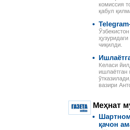
комиссия т
қабул қилм
Telegram
Ўзбекистон
ҳузуридаги
чиқилди.
Ишлаётг
Келаси йил
ишлаётган 
ўтказилади
вазири Ант
Меҳнат м
Шартнома
қачон ам