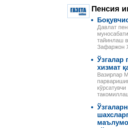
Пенсия 
Боқувчис
Давлат пен
муносабати
тайинлаш в
Зафаржон Х
Ўзгалар
хизмат қ
Вазирлар М
парваришиг
кўрсатувчи
такомиллаш
Ўзгаларн
шахсларг
маълумо