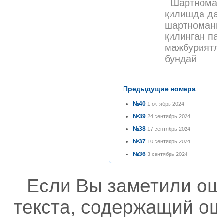
Шартнома б
қилишда да
шартномани
қилинган п
мажбуриятл
бундай
Предыдущие номера
№40
1 октябрь 2024
№39
24 сентябрь 2024
№38
17 сентябрь 2024
№37
10 сентябрь 2024
№36
3 сентябрь 2024
Если Вы заметили о
текста, содержащий ош