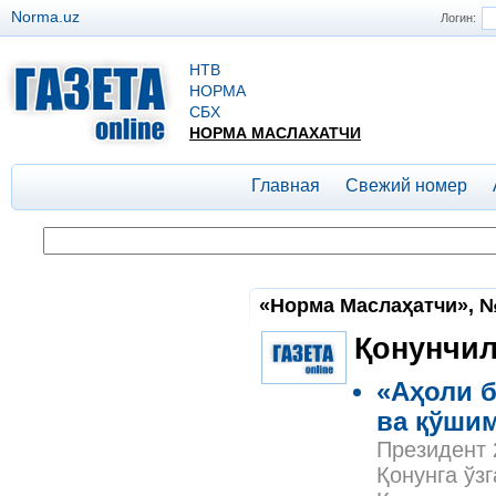
Norma.uz
Логин:
НТВ
НОРМА
СБХ
НОРМА МАСЛАХАТЧИ
Главная
Свежий номер
«Норма Маслаҳатчи», №4
Қонунчил
«Аҳоли б
ва қўши
Президент 
Қонунга ўз