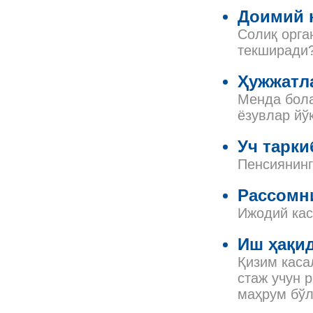
Доимий 
Солиқ орга
текширади
Ҳужжатла
Менда бола
ёзувлар йў
Уч тарки
Пенсиянинг
Рассомни
Ижодий кас
Иш ҳақид
Қизим каса
стаж учун 
маҳрум бў