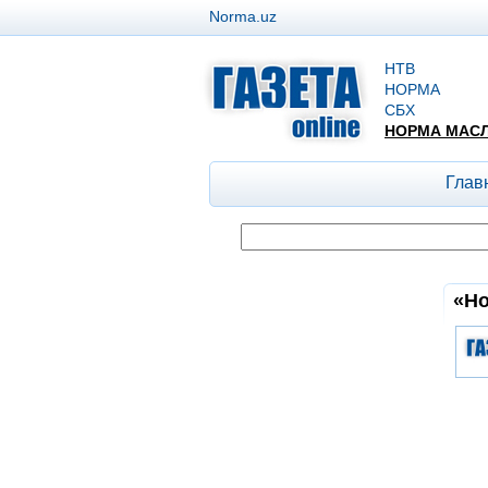
Norma.uz
НТВ
НОРМА
СБХ
НОРМА МАС
Глав
«Но