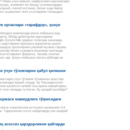
рассматриваемых объектов:
н? Нима учун жамоат хавфсизлиги масалалари
основных средств,
атура, ҳокимият ва бошқа тузилмалардан
ашиб, сингиб кетганки, бизни энди бирор
нематериальных активов,
ига тушишнинг янги усулларини топишдаги
финансовых инвестиций и др.
в органлари «тарафдор», қонун
вбатдаги мажлисида қонун лойиҳаси рад
рича, ККУда дебиторлик қарзларини
 Qonunchilik palatasi телеграм каналида
 шартларини яратишга қаратилган қонун
бошқарув органларини умумий мулкни сақлаш
ъволар билан судларга мурожаат қилганда
епутатларнинг фикрича, таклиф этилган
н эди. Қонун лойиҳаси овозга қўйилди ва
си учун тўловларни қабул қилишни
зматлари учун тўловни тўламаган шахслар
екловлари жорий этилди. Бу Президентнинг
гик вазиятга салбий таъсирини камайтириш
5-сон) назарда тутилган. Бу қандай ишлайди?
нормаси мавжудлиги тўғрисидаги
лектр энергиясини истеъмол қилишнинг 6,6
ди. Тарқатилган сохта хабарларда уни ошириб
иқ асоссиз қарздорликни қайтарди