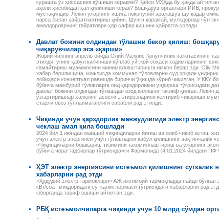
и оплаты труда
курашга ўз ҳиссасини қўшиши керакми? Қайси МҲҲда бу ҳақда айтилга
распоряжения Президента
примерами и конкретными
лей, сезонных
аҳоли ҳисобидан ҳал қилиниши керак? Бошқарув органлари ИИВ, прокур
Республики Узбекистан,
расчетами, с учетом всех
 и надомников —
мустақилдир. Лекин уларнинг ишига ноқонуний аралашув шу қадар оммал
постановления и
изменений и дополнений,
нарса билан ҳайратлантириш қийин. Шунга қарамай, мулкдорлар чўнтаг
е ограничения
распоряжения Кабинета
внесенных в
амалдорларнинг ғайратлари ҳар сафар кишини ҳайратга солади.
 на работу
министров Республики
законодательство.
лей, начисление
Узбекистан,
ной платы при
Давлат божини олдиндан тўлашни бекор қилиш: бошқару
зарегистрированные
й и сдельной
чиқарувчилар эса «қарши»
Министерством юстиции
ты труда, виды
Жорий йилнинг апрель ойида Олий Мажлис Қонунчилик палатасининг на
Республики Узбекистан, а
абот и расчеты с
этилди, унинг қабул қилиниши кўплаб уй-жой соҳаси ходимларининг фик
также иные нормативные
камайтириш муаммосини минималлаштиришга имкон берар эди. Oliy Majlis
и-сезонщиками,
акты, в том числе
хабар берилишича, мажлисда коммунал тўловларни суд орқали ундириш
и организации
лойиҳаси концептуал равишда биринчи ўқишда кўриб чиқилган. У ККУ 
ведомственные и местные,
труда и выгоды
бўйича мажбурий тўловларга оид қарздорликни ундириш тўғрисидаги да
касающиеся вопросов
лей при
давлат божини олдиндан тўлашдан озод қилишни таклиф қилган. Лекин д
налогообложения.
нии труда
ўзгартиришлар халқнинг асосли эътирозларини келтириб чиқариши мумки
, возмещение
етарли овоз тўпланмаганлиги сабабли рад этилди.
адомников и
руда.
Чиқинди учун қарздорлик мавжудлигида электр энергия
чеклаш амал қила бошлади
2024 йил 1 июндан маиший чиқиндиларни йиғиш ва олиб чиқиб кетиш хи
учун электр энергияси учун тўловларни қабул қилишнинг вақтинчалик ч
«Чиқиндиларни бошқариш тизимини такомиллаштириш ва уларнинг эколо
бўйича чора-тадбирлар тўғрисида»ги Фармонида (4.01.2024 йилдаги ПФ-
ҲЭТ электр энергиясини истеъмол қилишнинг суткалик 
хабарларни рад этди
«Ҳудудий электр тармоқлари» АЖ ижтимоий тармоқларда пайдо бўлган э
кВт/соат миқдоридаги суткалик нормаси тўғрисидаги хабарларни рад эт
юборганда тариф ошиши айтилган эди.
РБҚ истеъмолчиларга чиқинди учун 10 млрд сўмдан орт