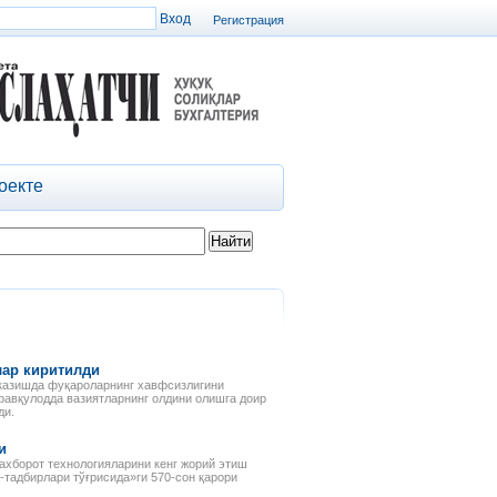
Регистрация
оекте
лар киритилди
тказишда фуқароларнинг хавфсизлигини
фавқулодда вазиятларнинг олдини олишга доир
ди.
и
ахборот технологияларини кенг жорий этиш
тадбирлари тўғрисида»ги 570-сон қарори