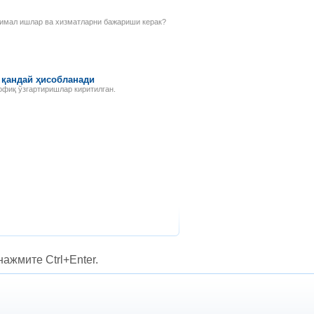
нимал ишлар ва хизматларни бажариши керак?
 қандай ҳисобланади
офиқ ўзгартиришлар киритилган.
ажмите Ctrl+Enter.