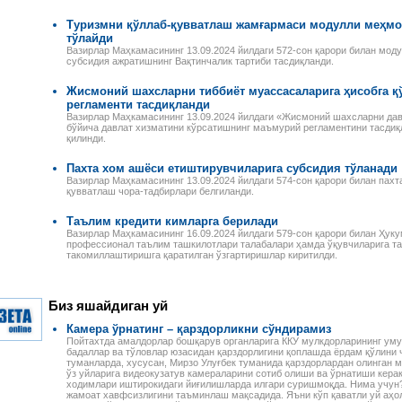
Туризмни қўллаб-қувватлаш жамғармаси модулли меҳмо
тўлайди
Вазирлар Маҳкамасининг 13.09.2024 йилдаги 572-сон қарори билан мо
субсидия ажратишнинг Вақтинчалик тартиби тасдиқланди.
Жисмоний шахсларни тиббиёт муассасаларига ҳисобга қ
регламенти тасдиқланди
Вазирлар Маҳкамасининг 13.09.2024 йилдаги «Жисмоний шахсларни дав
бўйича давлат хизматини кўрсатишнинг маъмурий регламентини тасдиқл
қилинди.
Пахта хом ашёси етиштирувчиларига субсидия тўланади
Вазирлар Маҳкамасининг 13.09.2024 йилдаги 574-сон қарори билан пах
қувватлаш чора-тадбирлари белгиланди.
Таълим кредити кимларга берилади
Вазирлар Маҳкамасининг 16.09.2024 йилдаги 579-сон қарори билан Ҳуку
профессионал таълим ташкилотлари талабалари ҳамда ўқувчиларига т
такомиллаштиришга қаратилган ўзгартиришлар киритилди.
Налоговое законодательство
Годовой отчет–2013
Республики Узбекистан
Издательство «Norma»
Сборник нормативно-
предлагает новую
правовых актов
электронную книгу для
 ПЕРСОНАЛОМ II
Биз яшайдиган уй
Данное электронное издание
бухгалтеров. В пособии
ЕННОСТИ
по сути представляет собой
специалисты подробно, по
РУДА
Камера ўрнатинг – қарздорликни сўндирамиз
сборник нормативно-
строкам баланса, разъясня
ссмотрены вопросы
Пойтахтда амалдорлар бошқарув органларига ККУ мулкдорларининг ум
правовых актов по налоговому
порядок учета финансово-
да отдельных
бадаллар ва тўловлар юзасидан қарздорлигини қоплашда ёрдам қўлини ч
законодательству Республики
хозяйственных операций и и
туманларда, хусусан, Мирзо Улуғбек туманида қарздорлардан олинган 
аботников, в
Узбекистан. В него вошли все
налоговые последствия.
ўз уйларига видеокузатув камераларини сотиб олиши ва ўрнатиши керак
сферах и случаях.
ходимлари иштирокидаги йиғилишларда илгари суришмоқда. Нима учун?
законы, указы,
Разъяснения
и, раскрыты
жамоат хавфсизлигини таъминлаш мақсадида. Яъни кўп қаватли уй аҳо
постановления,
сопровождаются актуальны