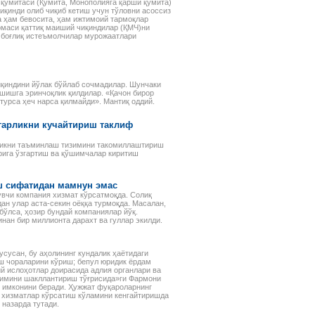
қўмитаси (Қўмита, Монополияга қарши қўмита)
иқинди олиб чиқиб кетиш учун тўловни асоссиз
а ҳам бевосита, ҳам ижтимоий тармоқлар
рмаси қаттиқ маиший чиқиндилар (ҚМЧ)ни
н боғлиқ истеъмолчилар мурожаатлари
чиқиндини йўлак бўйлаб сочмадилар. Шунчаки
ушишга эринчоқлик қилдилар. «Қачон бирор
 турса ҳеч нарса қилмайди». Мантиқ оддий.
гарликни кучайтириш таклиф
ликни таъминлаш тизимини такомиллаштириш
рига ўзгартиш ва қўшимчалар киритиш
ш сифатидан мамнун эмас
увчи компания хизмат кўрсатмоқда. Солиқ
ан улар аста-секин оёққа турмоқда. Масалан,
бўлса, ҳозир бундай компаниялар йўқ.
нан бир миллионта дарахт ва гуллар экилди.
сусан, бу аҳолининг кундалик ҳаётидаги
ш чораларини кўриш; бепул юридик ёрдам
й ислоҳотлар доирасида адлия органлари ва
зимини шакллантириш тўғрисида»ги Фармони
ш имконини беради. Ҳужжат фуқароларнинг
й хизматлар кўрсатиш кўламини кенгайтиришда
назарда тутади.