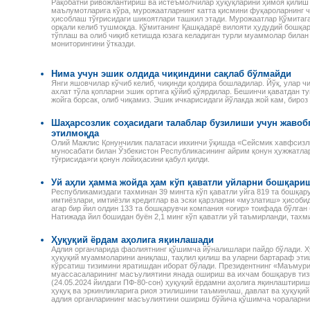
Рақобатни ривожлантириш ва истеъмолчилар ҳуқуқларини ҳимоя қилиш 
маълумотларига кўра, мурожаатларнинг катта қисмини фуқароларнинг ч
ҳисоблаш тўғрисидаги шикоятлари ташкил этади. Мурожаатлар Қўмитаг
орқали келиб тушмоқда. Қўмитанинг Қашқадарё вилояти ҳудудий бошқа
тўплаш ва олиб чиқиб кетишда юзага келадиган турли муаммолар била
мониторингини ўтказди.
Нима учун эшик олдида чиқиндини сақлаб бўлмайди
Янги яшовчилар кўчиб келиб, чиқинди қолдира бошладилар. Йўқ, улар 
ахлат тўла қопларни эшик ортига қўйиб қўярдилар. Бешинчи қаватдан т
жойга борсак, олиб чиқамиз. Эшик ичкарисидаги йўлакда жой кам, бироз
Шаҳарсозлик соҳасидаги талаблар бузилиши учун жавоб
этилмоқда
Олий Мажлис Қонунчилик палатаси иккинчи ўқишда «Сейсмик хавфсиз
муносабати билан Ўзбекистон Республикасининг айрим қонун ҳужжатла
тўғрисида»ги қонун лойиҳасини қабул қилди.
Уй аҳли ҳамма жойда ҳам кўп қаватли уйларни бошқари
Республикамиздаги тахминан 39 мингта кўп қаватли уйга 819 та бошқар
имтиёзлари, имтиёзли кредитлар ва эски қарзларни «музлатиш» ҳисобид
агар бир йил олдин 133 та бошқарувчи компания «оғир» тоифада бўлган 
Натижада йил бошидан буён 2,1 минг кўп қаватли уй таъмирланди, тахми
Ҳуқуқий ёрдам аҳолига яқинлашади
Адлия органларида фаолиятнинг қўшимча йўналишлари пайдо бўлади. Ху
ҳуқуқий муаммоларини аниқлаш, таҳлил қилиш ва уларни бартараф эти
кўрсатиш тизимини яратишдан иборат бўлади. Президентнинг «Маъмури
муассасаларининг масъулиятини янада ошириш ва ихчам бошқарув ти
(24.05.2024 йилдаги ПФ-80-сон) ҳуқуқий ёрдамни аҳолига яқинлаштири
ҳуқуқ ва эркинликларига риоя этилишини таъминлаш, давлат ва ҳуқуқи
адлия органларининг масъулиятини ошириш бўйича қўшимча чораларни 