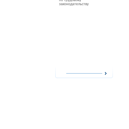
по трудовому
особенност
законодательству
совместите
работников
действующи
при приеме
совместите
им заработ
повременно
форме опла
сезонных р
работникам
особенност
надомного 
работодате
использова
надомников
расходов н
оплата их т