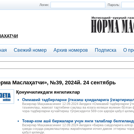
Логин:
Пароль:
ЛАХАТЧИ
ная
Свежий номер
Архив номеров
Подписка
О пр
рма Маслаҳатчи», №39, 2024й. 24 сентябрь
Қонунчиликдаги янгиликлар
Оммавий тадбирларни ўтказиш қоидаларига ўзгартириш
Вазирлар Маҳкамасининг 12.09.2024 йилдаги «Оммавий тадбирларни ў
таъминлаш, жамоат тартибини сақлаш ва юзага келиши мумкин бўлган 
чора-тадбирларни кучайтириш тўғрисида»ги 569-сон қарори қабул қилин
Товар-хом ашё биржалари учун янги талаблар белгиланд
Вазирлар Маҳкамасининг 12.09.2024 йилдаги «Биржа савдоларига илғор 
ҳамда соҳада рақамлаштириш жараёнларини изчил давом эттириш чора-
қабул қилинди.