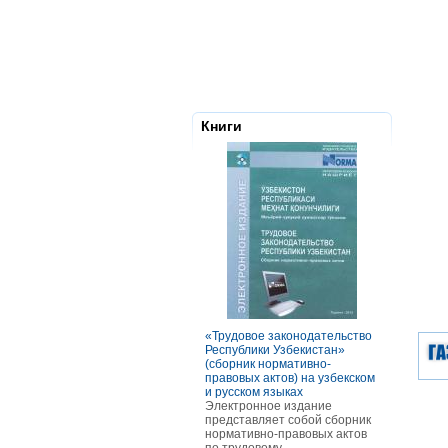
Книги
«Трудовое законодательство
РАСЧЕТЫ С
Республики Узбекистан»
ТОМ ОСОБ
(сборник нормативно-
ОПЛАТЫ Т
правовых актов) на узбекском
В книге ра
и русском языках
оплаты тру
Электронное издание
категорий р
представляет собой сборник
отдельных 
нормативно-правовых актов
В частност