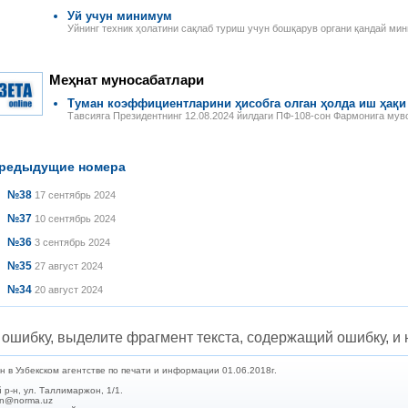
Уй учун минимум
Уйнинг техник ҳолатини сақлаб туриш учун бошқарув органи қандай ми
Меҳнат муносабатлари
Туман коэффициентларини ҳисобга олган ҳолда иш ҳақи
Тавсияга Президентнинг 12.08.2024 йилдаги ПФ-108-сон Фармонига мув
редыдущие номера
№38
17 сентябрь 2024
№37
10 сентябрь 2024
№36
3 сентябрь 2024
№35
27 август 2024
№34
20 август 2024
ошибку, выделите фрагмент текста, содержащий ошибку, и н
в Узбекском агентстве по печати и информации 01.06.2018г.
 р-н, ул. Таллимаржон, 1/1.
min@norma.uz