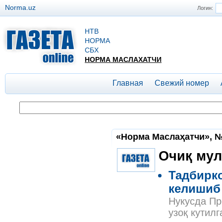
Norma.uz
Логин:
НТВ
НОРМА
СБХ
НОРМА МАСЛАХАТЧИ
Главная
Свежий номер
«Норма Маслаҳатчи», №3
Очиқ мул
Тадбирко
келишиб
Нукусда П
узоқ кутил