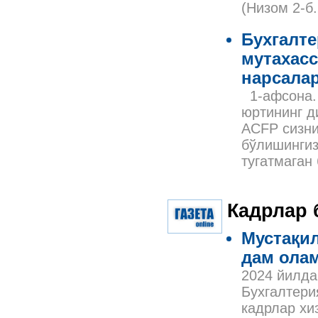
(Низом 2-б
Бухгалте
мутахасс
нарсалар
1-афсона. 
юртининг д
ACFP сизни
бўлишингиз
тугатмаган
Кадрлар 
Мустақил
дам ола
2024 йилда
Бухгалтери
кадрлар хи