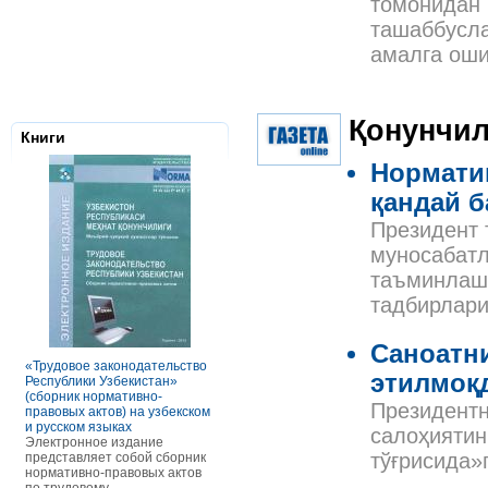
томонидан 
ташаббусла
амалга ош
Қонунчил
Книги
Нормати
қандай 
Президент 
муносабатл
таъминлаш,
тадбирлари
Налоговое з
Республики 
Сборник нор
Саноатн
правовых ак
«Трудовое законодательство
РАСЧЕТЫ С ПЕРСОНАЛОМ II
Данное элек
этилмоқ
Республики Узбекистан»
ТОМ ОСОБЕННОСТИ
по сути пред
(сборник нормативно-
ОПЛАТЫ ТРУДА
Президентн
сборник нор
правовых актов) на узбекском
В книге рассмотрены вопросы
правовых акт
и русском языках
оплаты труда отдельных
салоҳиятин
законодател
Электронное издание
категорий работников, в
Узбекистан. 
тўғрисида»
представляет собой сборник
отдельных сферах и случаях.
законы, указ
нормативно-правовых актов
В частности, раскрыты
постановлен