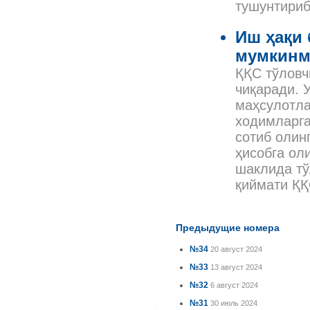
тушунтириб
Иш ҳақи 
мумкин
ҚҚС тўловч
чиқаради. 
маҳсулотла
ходимларга
сотиб олин
ҳисобга ол
шаклида тў
қиймати ҚҚ
Предыдущие номера
№34
20 август 2024
№33
13 август 2024
№32
6 август 2024
№31
30 июль 2024