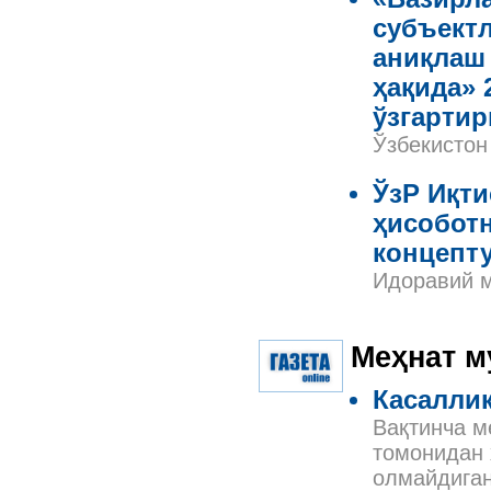
субъект
аниқлаш 
ҳақида» 
ўзгарти
Ўзбекистон
ЎзР Иқт
ҳисоботн
концепту
Идоравий м
Меҳнат м
Касаллик
Вақтинча м
томонидан 
олмайдиган