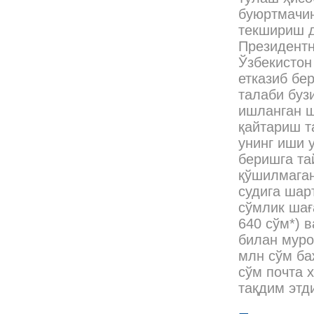
буюртмачин
текшириш д
Президентн
Ўзбекистон
етказиб бе
талаби буз
ишланган ш
қайтариш т
унинг иши 
беришга та
қўшилмаган
судига шар
сўмлик шағ
640 сўм*) 
билан муро
млн сўм ба
сўм почта 
тақдим этд