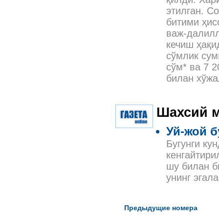
этилган. С
битими ҳис
важ-далилл
кечиш ҳақи
сўмлик сум
сўм* ва 7 
билан хўжа
Шахсий 
Уй-жой б
Бугунги ку
кенгайтири
шу билан б
унинг эгал
Предыдущие номера