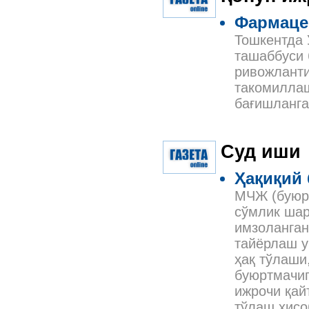
Фармаце
Тошкентда 
ташаббуси 
ривожланти
такомилла
бағишланга
Суд иши
Ҳақиқий
МЧЖ (буюрт
сўмлик шар
имзоланган
тайёрлаш у
ҳақ тўлаши
буюртмачиг
ижрочи қай
тўлаш ҳисо