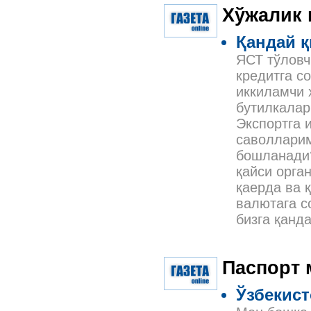
Хўжалик
Қандай 
ЯСТ тўловч
кредитга со
иккиламчи 
бутилкалар
Экспортга 
саволларим
бошланади?
қайси орга
қаерда ва 
валютага с
бизга қанд
Паспорт 
Ўзбекис