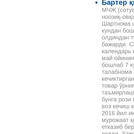
Бартер 
МЧЖ (сотув
ноозиқ-овқ
Шартнома ш
кундан бош
олдиндан т
бажарди. С
календарь 
май ойинин
бошлаб 7 к
талабнома 
кечиктирга
товар ўрни
таъмирлаш 
бунга рози
воз кечиш 
2016 йил и
мурожаат қ
етказиб бе
қилди. Хар