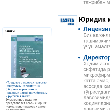
тажриба» м
Юридик 
Лицензи
Книги
Биз вагонл
ташимоқчим
учун амалг
Директор
Ходим асос
сифатида 
Налоговое з
микрофирма
Республики 
Сборник нор
катта эмас
правовых ак
«Трудовое законодательство
РАСЧЕТЫ С ПЕРСОНАЛОМ II
Данное элек
асосида ҳа
Республики Узбекистан»
ТОМ ОСОБЕННОСТИ
по сути пред
(сборник нормативно-
ОПЛАТЫ ТРУДА
тўғрисидаг
сборник нор
правовых актов) на узбекском
В книге рассмотрены вопросы
правовых акт
и русском языках
оплаты труда отдельных
лавозимида
законодател
Электронное издание
категорий работников, в
Узбекистан. 
ходимларни
представляет собой сборник
отдельных сферах и случаях.
законы, указ
нормативно-правовых актов
В частности, раскрыты
лавозими д
постановлен