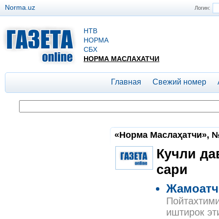
Norma.uz
Логин:
НТВ
НОРМА
СБХ
НОРМА МАСЛАХАТЧИ
Главная
Свежий номер
«Норма Маслаҳатчи», №
Кучли да
сари
Жамоатчи
Пойтахтими
иштирок эт