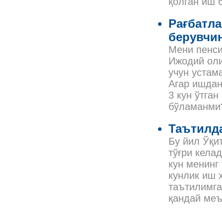
қолган иш 
Рағбатла
берувчин
Мени пенси
Ижодий оли
учун устам
Агар ишдан
3 кун ўтга
бўламанми
Таътилда
Бу йил Ўқи
тўғри кела
кун менинг
кунлик иш 
таътилимга
қандай меъ