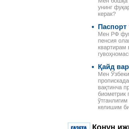
Мен бошқа 
унинг фуқа
керак?
Паспорт
Мен РФ фу
пенсия ола
квартирам 
гувоҳнома
Қайд вар
Мен Ўзбеки
пропискада
вақтинча п
биометрик 
ўтганлигим
келишим би
Қонун иж